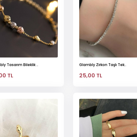
ly Tasarım Bileklik ..
Glambly Zirkon Taşlı Tek..
00 TL
25,00 TL