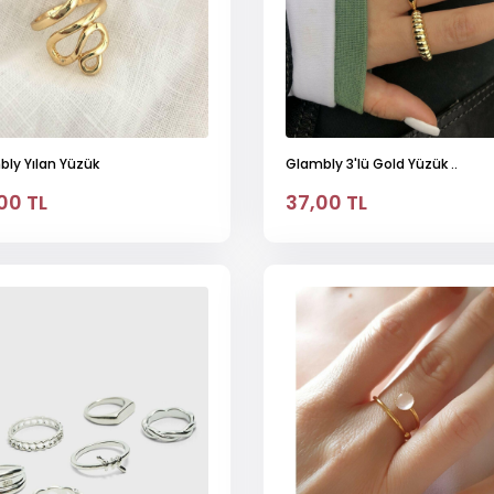
ly Yılan Yüzük
Glambly 3'lü Gold Yüzük ..
00 TL
37,00 TL