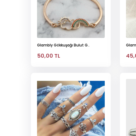
Glambly Gökkuşağı Bulut G..
Glamb
50,00 TL
45,