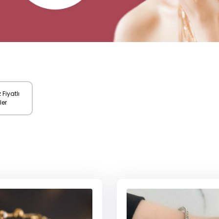
 Fiyatlı
ler