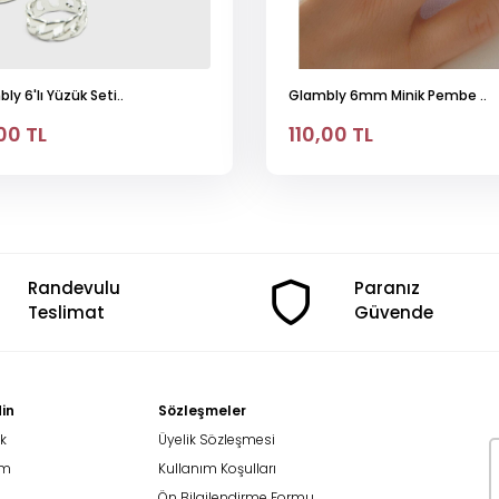
ly 6'lı Yüzük Seti..
Glambly 6mm Minik Pembe ..
00 TL
110,00 TL
Randevulu
Paranız
Teslimat
Güvende
in
Sözleşmeler
k
Üyelik Sözleşmesi
am
Kullanım Koşulları
Ön Bilgilendirme Formu