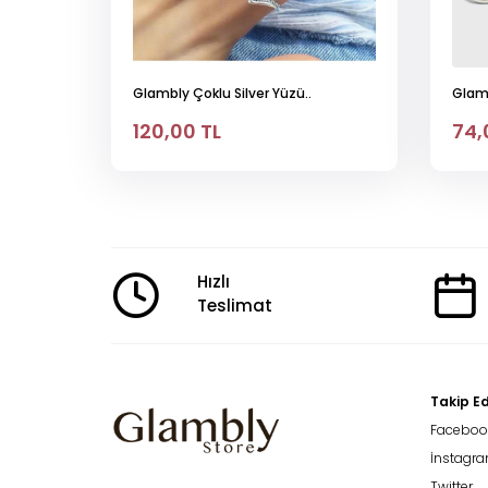
Glambly Çoklu Silver Yüzü..
Glamb
120,00 TL
74,
Hızlı
Teslimat
Takip Ed
Faceboo
İnstagr
Twitter