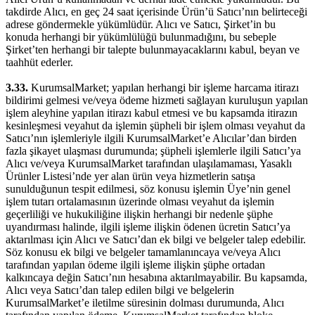
takdirde Alıcı, en geç 24 saat içerisinde Ürün’ü Satıcı’nın belirteceği
adrese göndermekle yükümlüdür. Alıcı ve Satıcı, Şirket’in bu
konuda herhangi bir yükümlülüğü bulunmadığını, bu sebeple
Şirket’ten herhangi bir talepte bulunmayacaklarını kabul, beyan ve
taahhüt ederler.
3.33.
KurumsalMarket; yapılan herhangi bir işleme harcama itirazı
bildirimi gelmesi ve/veya ödeme hizmeti sağlayan kuruluşun yapılan
işlem aleyhine yapılan itirazı kabul etmesi ve bu kapsamda itirazın
kesinleşmesi veyahut da işlemin şüpheli bir işlem olması veyahut da
Satıcı’nın işlemleriyle ilgili KurumsalMarket’e Alıcılar’dan birden
fazla şikayet ulaşması durumunda; şüpheli işlemlerle ilgili Satıcı’ya
Alıcı ve/veya KurumsalMarket tarafından ulaşılamaması, Yasaklı
Ürünler Listesi’nde yer alan ürün veya hizmetlerin satışa
sunulduğunun tespit edilmesi, söz konusu işlemin Üye’nin genel
işlem tutarı ortalamasının üzerinde olması veyahut da işlemin
geçerliliği ve hukukiliğine ilişkin herhangi bir nedenle şüphe
uyandırması halinde, ilgili işleme ilişkin ödenen ücretin Satıcı’ya
aktarılması için Alıcı ve Satıcı’dan ek bilgi ve belgeler talep edebilir.
Söz konusu ek bilgi ve belgeler tamamlanıncaya ve/veya Alıcı
tarafından yapılan ödeme ilgili işleme ilişkin şüphe ortadan
kalkıncaya değin Satıcı’nın hesabına aktarılmayabilir. Bu kapsamda,
Alıcı veya Satıcı’dan talep edilen bilgi ve belgelerin
KurumsalMarket’e iletilme süresinin dolması durumunda, Alıcı