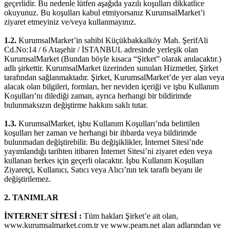
geçerlidir. Bu nedenle lütfen aşağıda yazılı koşulları dikkatlice
okuyunuz. Bu koşulları kabul etmiyorsanız KurumsalMarket’i
ziyaret etmeyiniz ve/veya kullanmayınız.
1.2.
KurumsalMarket’in sahibi Küçükbakkalköy Mah. ŞerifAli
Cd.No:14 / 6 Ataşehir / İSTANBUL adresinde yerleşik olan
KurumsalMarket (Bundan böyle kısaca “Şirket” olarak anılacaktır.)
adlı şirkettir. KurumsalMarket üzerinden sunulan Hizmetler, Şirket
tarafından sağlanmaktadır. Şirket, KurumsalMarket’de yer alan veya
alacak olan bilgileri, formları, her neviden içeriği ve işbu Kullanım
Koşulları’nı dilediği zaman, ayrıca herhangi bir bildirimde
bulunmaksızın değiştirme hakkını saklı tutar.
1.3.
KurumsalMarket, işbu Kullanım Koşulları’nda belirtilen
koşulları her zaman ve herhangi bir ihbarda veya bildirimde
bulunmadan değiştirebilir. Bu değişiklikler, İnternet Sitesi’nde
yayımlandığı tarihten itibaren İnternet Sitesi’ni ziyaret eden veya
kullanan herkes için geçerli olacaktır. İşbu Kullanım Koşulları
Ziyaretçi, Kullanıcı, Satıcı veya Alıcı’nın tek taraflı beyanı ile
değiştirilemez.
2.
TANIMLAR
İNTERNET SİTESİ :
Tüm hakları Şirket’e ait olan,
www.kurumsalmarket.com.tr ve www.peam.net alan adlarından ve