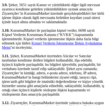
3.9.
Şirket, 5651 sayılı Kanun ve yürürlükteki diğer ilgili mevzuat
uyarınca kendisine getirilen yükümlülüklere uymak amacıyla
Ziyaretçiler’in KurumsalMarket üzerinde gerçekleştirdikleri her türlü
işleme ilişkin olarak ilgili mevzuatta belirtilen kayıtları yasal süresi
içinde kayıt altına almakta ve saklamaktadır.
3.10.
KurumsalMarket ile paylaşılan kişisel veriler, 6698 sayılı
Kişisel Verilerin Korunması Kanunu (“KVKK”) kapsamında
işlenmektedir. Kişisel verilerin işlenmesine ilişkin daha fazla bilgi
edinmek için lütfen
Kişisel Verilerin İşlenmesine İlişkin Aydınlatma
Metni
’ni inceleyiniz.
3.11.
Şirket, KurumsalMarket üzerinden Alıcılar ve Satıcılar
tarafından kendisine iletilen bilgileri kullanabilir, ifşa edebilir,
üçüncü kişilerle paylaşabilir, bu bilgileri işleyebilir, paylaşabilir, bir
veritabanı üzerinde tasnif edip saklayabilir. Şirket aynı zamanda;
Ziyaretçiler’in kimliği, adresi, e-posta adresi, telefonu, IP adresi,
KurumsalMarket’in hangi bölümlerini ziyaret ettiği, tarayıcı tipi,
işlem tarih gibi bilgileri de istatistiki değerlendirme ve kişiye yönelik
hizmetler sunma gibi amaçlarla edinebilir, saklayabilir, kullanabilir, iş
ortağı olan üçüncü kişilerle sözleşme ilişkisi kapsamında ve
sözleşmenin ifası amacıyla paylaşabilir.
3.12.
Ziyaretçiler, KurumsalMarket üzerinde yalnızca hukuka uygun