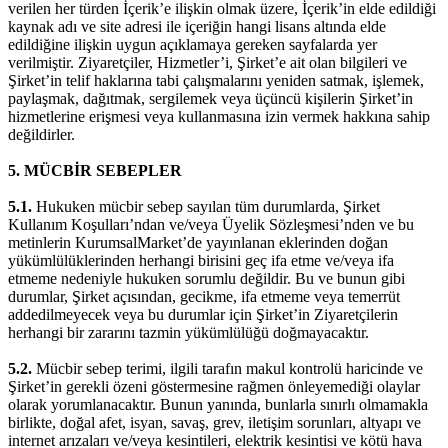
verilen her türden İçerik’e ilişkin olmak üzere, İçerik’in elde edildiği
kaynak adı ve site adresi ile içeriğin hangi lisans altında elde
edildiğine ilişkin uygun açıklamaya gereken sayfalarda yer
verilmiştir. Ziyaretçiler, Hizmetler’i, Şirket’e ait olan bilgileri ve
Şirket’in telif haklarına tabi çalışmalarını yeniden satmak, işlemek,
paylaşmak, dağıtmak, sergilemek veya üçüncü kişilerin Şirket’in
hizmetlerine erişmesi veya kullanmasına izin vermek hakkına sahip
değildirler.
5.
MÜCBİR SEBEPLER
5.1.
Hukuken mücbir sebep sayılan tüm durumlarda, Şirket
Kullanım Koşulları’ndan ve/veya Üyelik Sözleşmesi’nden ve bu
metinlerin KurumsalMarket’de yayınlanan eklerinden doğan
yükümlülüklerinden herhangi birisini geç ifa etme ve/veya ifa
etmeme nedeniyle hukuken sorumlu değildir. Bu ve bunun gibi
durumlar, Şirket açısından, gecikme, ifa etmeme veya temerrüt
addedilmeyecek veya bu durumlar için Şirket’in Ziyaretçilerin
herhangi bir zararını tazmin yükümlülüğü doğmayacaktır.
5.2.
Mücbir sebep terimi, ilgili tarafın makul kontrolü haricinde ve
Şirket’in gerekli özeni göstermesine rağmen önleyemediği olaylar
olarak yorumlanacaktır. Bunun yanında, bunlarla sınırlı olmamakla
birlikte, doğal afet, isyan, savaş, grev, iletişim sorunları, altyapı ve
internet arızaları ve/veya kesintileri, elektrik kesintisi ve kötü hava