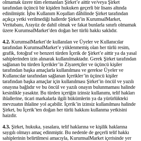
olmamak üzere tüm elemanları Şirket’e aittir ve/veya Şirket
tarafından üçüncü bir kişiden hukuken geçerli bir lisans altında
edinilmiştir. İşbu Kullanım Koşulları dâhilinde Şirket tarafından
açıkça yetki verilmediği hallerde Şirket’in KurumsalMarket,
Veritabanı, Arayüz de dahil olmak ve fakat bunlarla sınırlı olmamak
üzere KurumsalMarket’den doğan her türlü hakkı saklıdır.
4.2.
KurumsalMarket’de kullanılan ve Üyeler ve Kullanıcılar
tarafından KurumsalMarket’e yüklenmemiş olan her türlü resim,
grafik, fotoğraf ve benzeri türden İçerik de Şirket’e aittir ya da yasal
sahiplerinden izin alınarak kullanılmaktadır. Gerek Şirket tarafından
sağlanan bu türden İçerikler’in Ziyaretçiler ve üçüncü kişiler
tarafından başka amaçlarla kullanılması ve gerekse Üyeler ve
Kullanıcılar tarafından sağlanan İçerikler’in üçüncü kişiler
tarafından başka amaçlar için kullanılması Şirket’in öncül ve yazılı
onayına bağlıdır ve bu öncül ve yazılı onayın bulunmaması halinde
kesinlikle yasaktır. Bu türden içeriğin izinsiz kullanımı, telif hakları
ihlallerine, ticari markalarla ilgili hükümlerin ya da yürürlükteki
mevzuatın ihlaline yol açabilir. İçerik’in izinsiz kullanılması halinde
Şirket, bu İçerik’ten doğan her türlü hakkını kullanma yetkisini
haizdir.
4.3.
Şirket, hukuka, yasalara, telif haklarına ve kişilik haklarına
saygılı olmayı amaç edinmiştir. Bu nedenle de geçerli telif hakkı
sahiplerinin belirtilmesi amacıyla, KurumsalMarket içerisinde yer