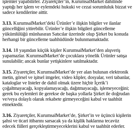
işlemler yapabilirler. Ziyaretçiler’in, KurumsalMarket dâhilinde
yaptığı her işlem ve eylemdeki hukuki ve cezai sorumluluk bizzat ve
sadece kendilerine aittir.
3.13.
KurumsalMarket’deki Ürünler’e ilişkin bilgiler ve ilanlar
güncelliğini yitirebilir. Ürünler’e ilişkin bilgileri güncelleme
yükümlülüğü münhasıran Satıcılar üzerinde olup Şirket bu konuda
herhangi bir güncelleme taahhüdünde bulunmamaktadır.
3.14.
18 yaşından küçük kişiler KurumsalMarket’den alışveriş
yapamazlar. KurumsalMarket’de çocuklara yönelik Ürünler satışa
sunulabilir; ancak bunlar yetişkinlere satılmaktadır.
3.15.
Ziyaretçiler, KurumsalMarket’de yer alan bulunan elektronik
metin, görsel ve işitsel imgeler, video klipler, dosyalar, veri tabanlar,
kataloglar ve listeler de dahil olmak üzere hiçbir İçerik’i
çoğaltmayacağı, kopyalamayacağı, dağıtmayacağı, işlemeyeceğini;
gerek bu eylemleri ile gerekse de başka yollarla Şirket ile doğrudan
ve/veya dolaylı olarak rekabete girmeyeceğini kabul ve taahhüt
etmektedir.
3.16.
Ziyaretçiler, KurumsalMarket’de, Şirket’in ve üçüncü kişilerin
şahsi ve ticari itibarını sarsacak ya da kişilik haklarına tecavüz
edecek fiilleri gerçekleştirmeyeceklerini kabul ve taahhüt ederler.