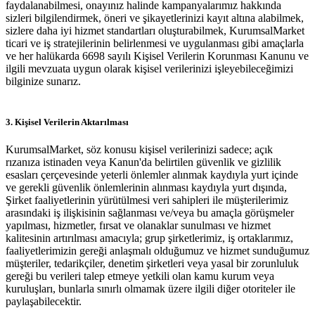
faydalanabilmesi, onayınız halinde kampanyalarımız hakkında
sizleri bilgilendirmek, öneri ve şikayetlerinizi kayıt altına alabilmek,
sizlere daha iyi hizmet standartları oluşturabilmek, KurumsalMarket
ticari ve iş stratejilerinin belirlenmesi ve uygulanması gibi amaçlarla
ve her halükarda 6698 sayılı Kişisel Verilerin Korunması Kanunu ve
ilgili mevzuata uygun olarak kişisel verilerinizi işleyebileceğimizi
bilginize sunarız.
3. Kişisel Verilerin Aktarılması
KurumsalMarket, söz konusu kişisel verilerinizi sadece; açık
rızanıza istinaden veya Kanun'da belirtilen güvenlik ve gizlilik
esasları çerçevesinde yeterli önlemler alınmak kaydıyla yurt içinde
ve gerekli güvenlik önlemlerinin alınması kaydıyla yurt dışında,
Şirket faaliyetlerinin yürütülmesi veri sahipleri ile müşterilerimiz
arasındaki iş ilişkisinin sağlanması ve/veya bu amaçla görüşmeler
yapılması, hizmetler, fırsat ve olanaklar sunulması ve hizmet
kalitesinin artırılması amacıyla; grup şirketlerimiz, iş ortaklarımız,
faaliyetlerimizin gereği anlaşmalı olduğumuz ve hizmet sunduğumuz
müşteriler, tedarikçiler, denetim şirketleri veya yasal bir zorunluluk
gereği bu verileri talep etmeye yetkili olan kamu kurum veya
kuruluşları, bunlarla sınırlı olmamak üzere ilgili diğer otoriteler ile
paylaşabilecektir.