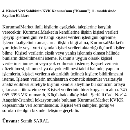
4. Kişisel Veri Sahibinin KVK Kanunu'nun ("Kanun") 11. maddesinde
Sayılan Hakları
KurumsalMarket ilgili kişilerin aşağıdaki taleplerine karşılık
verecektir: KurumsalMarket'ın kendilerine ilişkin kişisel verileri
işleyip işlemediğini ve hangi kişisel verileri işlediğini öğrenme,
İşleme faaliyetinin amaçlarına ilişkin bilgi alma, KurumsalMarket'ın
yurt içinde veya yurt dışında kişisel verileri aktardığı üçüncü kişileri
bilme, Kişisel verilerin eksik veya yanlış işlenmiş olması hâlinde
bunların düzeltilmesini isteme, Kanun'a uygun olarak kişisel
verilerin silinmesini veya yok edilmesini isteme, Kişisel verilerin
düzeltilmesi, silinmesi ya da yok edilmesi talebi halinde; yapılan
işlemlerin, kişisel verilerin aktarıldığı üçüncü kişilere bildirilmesini
isteme, İşlenen verilerin münhasıran otomatik sistemler vasıtasıyla
analiz edilmesi suretiyle kişinin kendisi aleyhine bir sonucun ortaya
çıkmasına itiraz etme ve Kişisel verilerinin birer kopyasını alma. 745
055 3993 VK numaralı, Küçükbakkalköy Mah. Şerifali Cad. No:14
Ataşehir-İstanbul lokasyonunda bulunan KurumsalMarket KVKK
kapsamında veri sorumlusudur. Kişisel veri sahipleri görüş ve
soruları ile ilgili bizimle iletişime geçebilir.
Ünvanı :
Semih SARAL