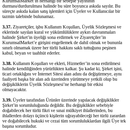
KurumsalMarket’in herhangi bir sebeple yayınının
durması/durdurulması halinde bu süre boyunca askıda sayılır. Bu
süreçte askıda kalan satış işlemleri için Üyeler ve Kullanıcılar bir
tazmin talebinde bulunamaz.
3.37.
Ziyaretçiler, işbu Kullanım Koşulları, Üyelik Sözleşmesi ve
eklerinde sayılan kural ve yükümlülüklere aykırı davranmaları
halinde Şirket’in üyeliği sona erdirmek ve Ziyaretçiler’in
KurumsalMarket’e girişini engellemek de dahil olmak ve bununla
sınırlı olmamak üzere her türlü hakkını saklı tuttuğunu peşinen
kabul, beyan ve taahhüt ederler.
3.38.
Kullanım Koşulları ve ekleri, Hizmetler’in sona erdirilmesi
halinde kendiliğinden yürürlükten kalkar. Şu kadar ki, Şirket işini,
ticari ortaklığını ve İnternet Sitesi alan adını da değiştirmeye, aynı
faaliyeti başka bir alan adı üzerinden yürütmeye yetkili olup bu
değişikliklerin Üyelik Sözleşmesi’ne herhangi bir etkisi
olmayacaktır.
3.39.
Üyeler tarafından Ürünler üzerinde yapılacak değişiklikler
Şirket’in sorumluluğunda değildir. Bu değişiklikler sebebiyle
doğabilecek her türlü fikri ve sınai mülkiyet ihlallerinden, bu
ihlallerden dolayı üçüncü kişilerin uğrayabileceği her türlü zarardan
ve doğabilecek hukuki ve cezai tüm sorumluluklardan ilgili Üye tek
başına sorumludur.