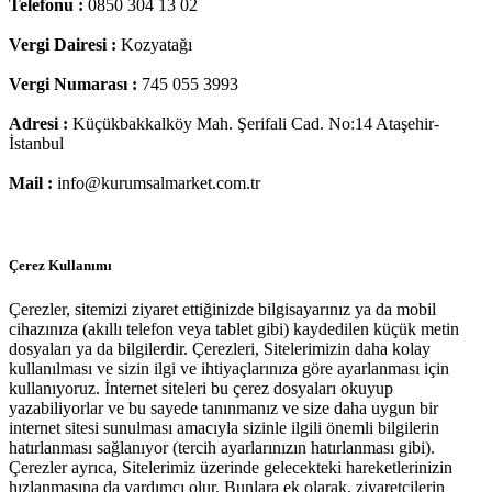
Telefonu :
0850 304 13 02
Vergi Dairesi :
Kozyatağı
Vergi Numarası :
745 055 3993
Adresi :
Küçükbakkalköy Mah. Şerifali Cad. No:14 Ataşehir-
İstanbul
Mail :
info@kurumsalmarket.com.tr
Çerez Kullanımı
Çerezler, sitemizi ziyaret ettiğinizde bilgisayarınız ya da mobil
cihazınıza (akıllı telefon veya tablet gibi) kaydedilen küçük metin
dosyaları ya da bilgilerdir. Çerezleri, Sitelerimizin daha kolay
kullanılması ve sizin ilgi ve ihtiyaçlarınıza göre ayarlanması için
kullanıyoruz. İnternet siteleri bu çerez dosyaları okuyup
yazabiliyorlar ve bu sayede tanınmanız ve size daha uygun bir
internet sitesi sunulması amacıyla sizinle ilgili önemli bilgilerin
hatırlanması sağlanıyor (tercih ayarlarınızın hatırlanması gibi).
Çerezler ayrıca, Sitelerimiz üzerinde gelecekteki hareketlerinizin
hızlanmasına da yardımcı olur. Bunlara ek olarak, ziyaretçilerin