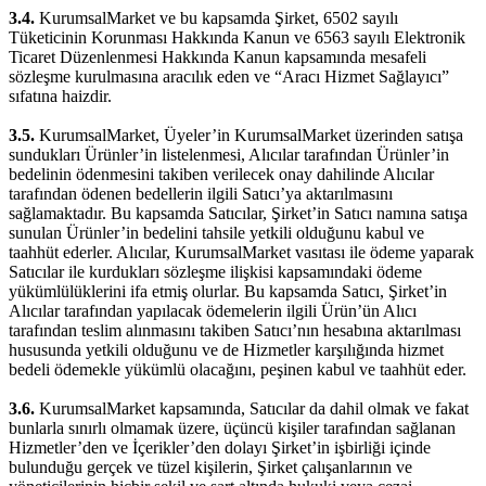
3.4.
KurumsalMarket ve bu kapsamda Şirket, 6502 sayılı
Tüketicinin Korunması Hakkında Kanun ve 6563 sayılı Elektronik
Ticaret Düzenlenmesi Hakkında Kanun kapsamında mesafeli
sözleşme kurulmasına aracılık eden ve “Aracı Hizmet Sağlayıcı”
sıfatına haizdir.
3.5.
KurumsalMarket, Üyeler’in KurumsalMarket üzerinden satışa
sundukları Ürünler’in listelenmesi, Alıcılar tarafından Ürünler’in
bedelinin ödenmesini takiben verilecek onay dahilinde Alıcılar
tarafından ödenen bedellerin ilgili Satıcı’ya aktarılmasını
sağlamaktadır. Bu kapsamda Satıcılar, Şirket’in Satıcı namına satışa
sunulan Ürünler’in bedelini tahsile yetkili olduğunu kabul ve
taahhüt ederler. Alıcılar, KurumsalMarket vasıtası ile ödeme yaparak
Satıcılar ile kurdukları sözleşme ilişkisi kapsamındaki ödeme
yükümlülüklerini ifa etmiş olurlar. Bu kapsamda Satıcı, Şirket’in
Alıcılar tarafından yapılacak ödemelerin ilgili Ürün’ün Alıcı
tarafından teslim alınmasını takiben Satıcı’nın hesabına aktarılması
hususunda yetkili olduğunu ve de Hizmetler karşılığında hizmet
bedeli ödemekle yükümlü olacağını, peşinen kabul ve taahhüt eder.
3.6.
KurumsalMarket kapsamında, Satıcılar da dahil olmak ve fakat
bunlarla sınırlı olmamak üzere, üçüncü kişiler tarafından sağlanan
Hizmetler’den ve İçerikler’den dolayı Şirket’in işbirliği içinde
bulunduğu gerçek ve tüzel kişilerin, Şirket çalışanlarının ve