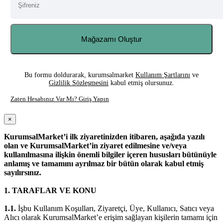
Mağazamı Oluştur
Bu formu doldurarak, kurumsalmarket
Kullanım Şartlarını
ve
Gizlilik Sözleşmesini
kabul etmiş olursunuz.
Zaten Hesabınız Var Mı? Giriş Yapın
×
KurumsalMarket’i ilk ziyaretinizden itibaren, aşağıda yazılı
olan ve KurumsalMarket’in ziyaret edilmesine ve/veya
kullanılmasına ilişkin önemli bilgiler içeren hususları bütünüyle
anlamış ve tamamını ayrılmaz bir bütün olarak kabul etmiş
sayılırsınız.
1.
TARAFLAR VE KONU
1.1.
İşbu Kullanım Koşulları, Ziyaretçi, Üye, Kullanıcı, Satıcı veya
Alıcı olarak KurumsalMarket’e erişim sağlayan kişilerin tamamı için