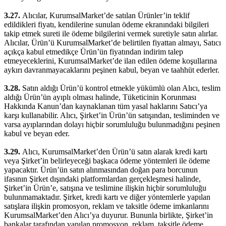
3.27.
Alıcılar, KurumsalMarket’de satılan Ürünler’in teklif
edildikleri fiyatı, kendilerine sunulan ödeme ekranındaki bilgileri
takip etmek sureti ile ödeme bilgilerini vermek suretiyle satın alırlar.
Alıcılar, Ürün’ü KurumsalMarket’de belirtilen fiyattan almayı, Satıcı
açıkça kabul etmedikçe Ürün’ün fiyatından indirim talep
etmeyeceklerini, KurumsalMarket’de ilan edilen ödeme koşullarına
aykırı davranmayacaklarını peşinen kabul, beyan ve taahhüt ederler.
3.28.
Satın aldığı Ürün’ü kontrol etmekle yükümlü olan Alıcı, teslim
aldığı Ürün’ün ayıplı olması halinde, Tüketicinin Korunması
Hakkında Kanun’dan kaynaklanan tüm yasal haklarını Satıcı’ya
karşı kullanabilir. Alıcı, Şirket’in Ürün’ün satışından, tesliminden ve
varsa ayıplarından dolayı hiçbir sorumluluğu bulunmadığını peşinen
kabul ve beyan eder.
3.29.
Alıcı, KurumsalMarket’den Ürün’ü satın alarak kredi kartı
veya Şirket’in belirleyeceği başkaca ödeme yöntemleri ile ödeme
yapacaktır. Ürün’ün satın alınmasından doğan para borcunun
ifasının Şirket dışındaki platformlardan gerçekleşmesi halinde,
Şirket’in Ürün’e, satışına ve teslimine ilişkin hiçbir sorumluluğu
bulunmamaktadır. Şirket, kredi kartı ve diğer yöntemlerle yapılan
satışlara ilişkin promosyon, reklam ve taksitle ödeme imkanlarını
KurumsalMarket’den Alıcı’ya duyurur. Bununla birlikte, Şirket’in
bankalar tarafından yapılan promosyon, reklam, taksitle ödeme