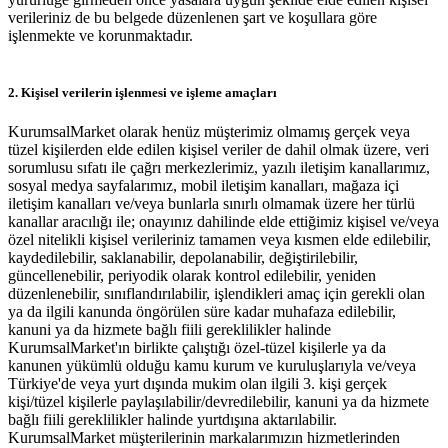
verileriniz de bu belgede düzenlenen şart ve koşullara göre
işlenmekte ve korunmaktadır.
2. Kişisel verilerin işlenmesi ve işleme amaçları
KurumsalMarket olarak henüz müşterimiz olmamış gerçek veya
tüzel kişilerden elde edilen kişisel veriler de dahil olmak üzere, veri
sorumlusu sıfatı ile çağrı merkezlerimiz, yazılı iletişim kanallarımız,
sosyal medya sayfalarımız, mobil iletişim kanalları, mağaza içi
iletişim kanalları ve/veya bunlarla sınırlı olmamak üzere her türlü
kanallar aracılığı ile; onayınız dahilinde elde ettiğimiz kişisel ve/veya
özel nitelikli kişisel verileriniz tamamen veya kısmen elde edilebilir,
kaydedilebilir, saklanabilir, depolanabilir, değiştirilebilir,
güncellenebilir, periyodik olarak kontrol edilebilir, yeniden
düzenlenebilir, sınıflandırılabilir, işlendikleri amaç için gerekli olan
ya da ilgili kanunda öngörülen süre kadar muhafaza edilebilir,
kanuni ya da hizmete bağlı fiili gereklilikler halinde
KurumsalMarket'ın birlikte çalıştığı özel-tüzel kişilerle ya da
kanunen yükümlü olduğu kamu kurum ve kuruluşlarıyla ve/veya
Türkiye'de veya yurt dışında mukim olan ilgili 3. kişi gerçek
kişi/tüzel kişilerle paylaşılabilir/devredilebilir, kanuni ya da hizmete
bağlı fiili gereklilikler halinde yurtdışına aktarılabilir.
KurumsalMarket müşterilerinin markalarımızın hizmetlerinden