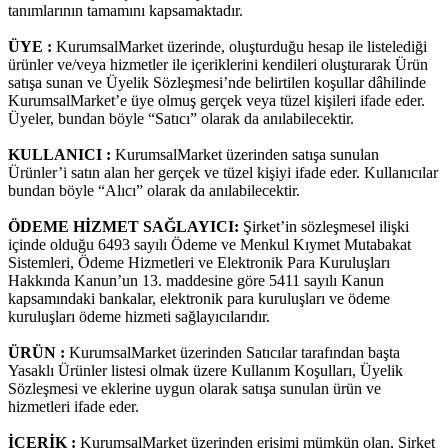
tanımlarının tamamını kapsamaktadır.
ÜYE :
KurumsalMarket üzerinde, oluşturduğu hesap ile listelediği
ürünler ve/veya hizmetler ile içeriklerini kendileri oluşturarak Ürün
satışa sunan ve Üyelik Sözleşmesi’nde belirtilen koşullar dâhilinde
KurumsalMarket’e üye olmuş gerçek veya tüzel kişileri ifade eder.
Üyeler, bundan böyle “Satıcı” olarak da anılabilecektir.
KULLANICI :
KurumsalMarket üzerinden satışa sunulan
Ürünler’i satın alan
her gerçek ve tüzel kişiyi ifade eder. Kullanıcılar
bundan böyle “Alıcı” olarak da anılabilecektir.
ÖDEME HİZMET SAĞLAYICI:
Şirket’in sözleşmesel ilişki
içinde olduğu 6493 sayılı Ödeme ve Menkul Kıymet Mutabakat
Sistemleri, Ödeme Hizmetleri ve Elektronik Para Kuruluşları
Hakkında Kanun’un 13. maddesine göre 5411 sayılı Kanun
kapsamındaki bankalar, elektronik para kuruluşları ve ödeme
kuruluşları ödeme hizmeti sağlayıcılarıdır.
ÜRÜN :
KurumsalMarket üzerinden Satıcılar tarafından başta
Yasaklı Ürünler listesi olmak üzere Kullanım Koşulları, Üyelik
Sözleşmesi ve eklerine uygun olarak satışa sunulan ürün ve
hizmetleri ifade eder.
İÇERİK :
KurumsalMarket üzerinden erişimi mümkün olan, Şirket