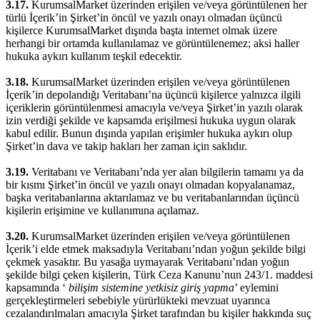
3.17.
KurumsalMarket üzerinden erişilen ve/veya görüntülenen her
türlü İçerik’in Şirket’in öncül ve yazılı onayı olmadan üçüncü
kişilerce KurumsalMarket dışında başta internet olmak üzere
herhangi bir ortamda kullanılamaz ve görüntülenemez; aksi haller
hukuka aykırı kullanım teşkil edecektir.
3.18.
KurumsalMarket üzerinden erişilen ve/veya görüntülenen
İçerik’in depolandığı Veritabanı’na üçüncü kişilerce yalnızca ilgili
içeriklerin görüntülenmesi amacıyla ve/veya Şirket’in yazılı olarak
izin verdiği şekilde ve kapsamda erişilmesi hukuka uygun olarak
kabul edilir. Bunun dışında yapılan erişimler hukuka aykırı olup
Şirket’in dava ve takip hakları her zaman için saklıdır.
3.19.
Veritabanı ve Veritabanı’nda yer alan bilgilerin tamamı ya da
bir kısmı Şirket’in öncül ve yazılı onayı olmadan kopyalanamaz,
başka veritabanlarına aktarılamaz ve bu veritabanlarından üçüncü
kişilerin erişimine ve kullanımına açılamaz.
3.20.
KurumsalMarket üzerinden erişilen ve/veya görüntülenen
İçerik’i elde etmek maksadıyla Veritabanı’ndan yoğun şekilde bilgi
çekmek yasaktır. Bu yasağa uymayarak Veritabanı’ndan yoğun
şekilde bilgi çeken kişilerin, Türk Ceza Kanunu’nun 243/1. maddesi
kapsamında ‘
bilişim sistemine yetkisiz giriş yapma
’ eylemini
gerçekleştirmeleri sebebiyle yürürlükteki mevzuat uyarınca
cezalandırılmaları amacıyla Şirket tarafından bu kişiler hakkında suç