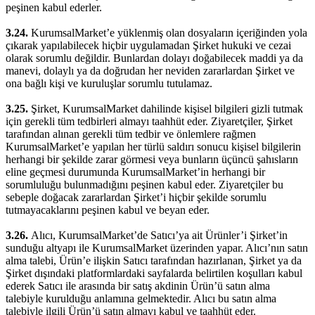
peşinen kabul ederler.
3.24.
KurumsalMarket’e yüklenmiş olan dosyaların içeriğinden yola
çıkarak yapılabilecek hiçbir uygulamadan Şirket hukuki ve cezai
olarak sorumlu değildir. Bunlardan dolayı doğabilecek maddi ya da
manevi, dolaylı ya da doğrudan her neviden zararlardan Şirket ve
ona bağlı kişi ve kuruluşlar sorumlu tutulamaz.
3.25.
Şirket, KurumsalMarket dahilinde kişisel bilgileri gizli tutmak
için gerekli tüm tedbirleri almayı taahhüt eder. Ziyaretçiler, Şirket
tarafından alınan gerekli tüm tedbir ve önlemlere rağmen
KurumsalMarket’e yapılan her türlü saldırı sonucu kişisel bilgilerin
herhangi bir şekilde zarar görmesi veya bunların üçüncü şahısların
eline geçmesi durumunda KurumsalMarket’in herhangi bir
sorumluluğu bulunmadığını peşinen kabul eder. Ziyaretçiler bu
sebeple doğacak zararlardan Şirket’i hiçbir şekilde sorumlu
tutmayacaklarını peşinen kabul ve beyan eder.
3.26.
Alıcı, KurumsalMarket’de Satıcı’ya ait Ürünler’i Şirket’in
sunduğu altyapı ile KurumsalMarket üzerinden yapar. Alıcı’nın satın
alma talebi, Ürün’e ilişkin Satıcı tarafından hazırlanan, Şirket ya da
Şirket dışındaki platformlardaki sayfalarda belirtilen koşulları kabul
ederek Satıcı ile arasında bir satış akdinin Ürün’ü satın alma
talebiyle kurulduğu anlamına gelmektedir. Alıcı bu satın alma
talebiyle ilgili Ürün’ü satın almayı kabul ve taahhüt eder.