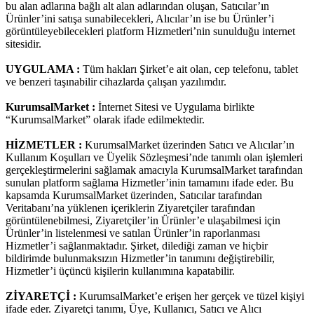
bu alan adlarına bağlı alt alan adlarından oluşan, Satıcılar’ın
Ürünler’ini satışa sunabilecekleri, Alıcılar’ın ise bu Ürünler’i
görüntüleyebilecekleri platform Hizmetleri’nin sunulduğu internet
sitesidir.
UYGULAMA :
Tüm hakları Şirket’e ait olan, cep telefonu, tablet
ve benzeri taşınabilir cihazlarda çalışan yazılımdır.
KurumsalMarket :
İnternet Sitesi ve Uygulama birlikte
“KurumsalMarket” olarak ifade edilmektedir.
HİZMETLER :
KurumsalMarket üzerinden Satıcı ve Alıcılar’ın
Kullanım Koşulları ve Üyelik Sözleşmesi’nde tanımlı olan işlemleri
gerçekleştirmelerini sağlamak amacıyla KurumsalMarket tarafından
sunulan platform sağlama Hizmetler’inin tamamını ifade eder. Bu
kapsamda KurumsalMarket üzerinden, Satıcılar tarafından
Veritabanı’na yüklenen içeriklerin Ziyaretçiler tarafından
görüntülenebilmesi, Ziyaretçiler’in Ürünler’e ulaşabilmesi için
Ürünler’in listelenmesi ve satılan Ürünler’in raporlanması
Hizmetler’i sağlanmaktadır. Şirket, dilediği zaman ve hiçbir
bildirimde bulunmaksızın Hizmetler’in tanımını değiştirebilir,
Hizmetler’i üçüncü kişilerin kullanımına kapatabilir.
ZİYARETÇİ :
KurumsalMarket’e erişen her gerçek ve tüzel kişiyi
ifade eder. Ziyaretçi tanımı, Üye, Kullanıcı, Satıcı ve Alıcı