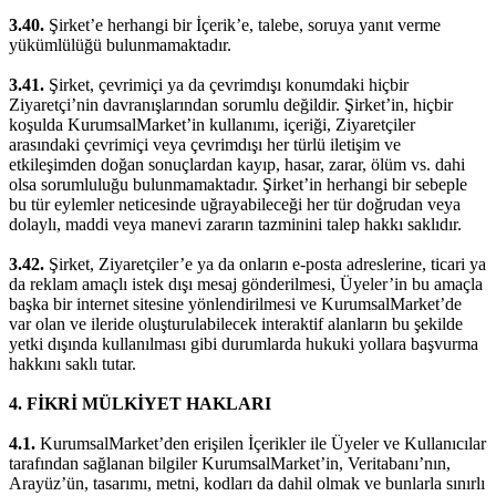
3.40.
Şirket’e herhangi bir İçerik’e, talebe, soruya yanıt verme
yükümlülüğü bulunmamaktadır.
3.41.
Şirket, çevrimiçi ya da çevrimdışı konumdaki hiçbir
Ziyaretçi’nin davranışlarından sorumlu değildir. Şirket’in, hiçbir
koşulda KurumsalMarket’in kullanımı, içeriği, Ziyaretçiler
arasındaki çevrimiçi veya çevrimdışı her türlü iletişim ve
etkileşimden doğan sonuçlardan kayıp, hasar, zarar, ölüm vs. dahi
olsa sorumluluğu bulunmamaktadır. Şirket’in herhangi bir sebeple
bu tür eylemler neticesinde uğrayabileceği her tür doğrudan veya
dolaylı, maddi veya manevi zararın tazminini talep hakkı saklıdır.
3.42.
Şirket, Ziyaretçiler’e ya da onların e-posta adreslerine, ticari ya
da reklam amaçlı istek dışı mesaj gönderilmesi, Üyeler’in bu amaçla
başka bir internet sitesine yönlendirilmesi ve KurumsalMarket’de
var olan ve ileride oluşturulabilecek interaktif alanların bu şekilde
yetki dışında kullanılması gibi durumlarda hukuki yollara başvurma
hakkını saklı tutar.
4.
FİKRİ MÜLKİYET HAKLARI
4.1.
KurumsalMarket’den erişilen İçerikler ile Üyeler ve Kullanıcılar
tarafından sağlanan bilgiler KurumsalMarket’in, Veritabanı’nın,
Arayüz’ün, tasarımı, metni, kodları da dahil olmak ve bunlarla sınırlı