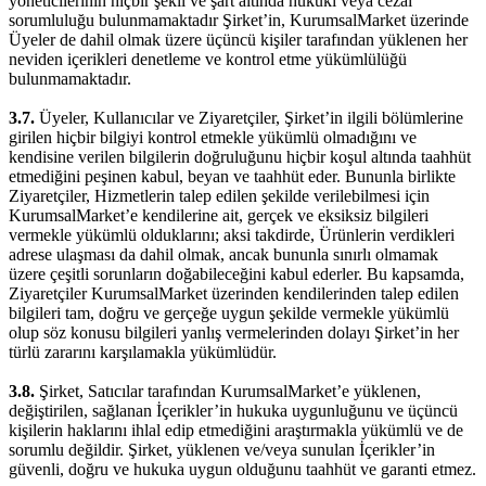
yöneticilerinin hiçbir şekil ve şart altında hukuki veya cezai
sorumluluğu bulunmamaktadır Şirket’in, KurumsalMarket üzerinde
Üyeler de dahil olmak üzere üçüncü kişiler tarafından yüklenen her
neviden içerikleri denetleme ve kontrol etme yükümlülüğü
bulunmamaktadır.
3.7.
Üyeler, Kullanıcılar ve Ziyaretçiler, Şirket’in ilgili bölümlerine
girilen hiçbir bilgiyi kontrol etmekle yükümlü olmadığını ve
kendisine verilen bilgilerin doğruluğunu hiçbir koşul altında taahhüt
etmediğini peşinen kabul, beyan ve taahhüt eder. Bununla birlikte
Ziyaretçiler, Hizmetlerin talep edilen şekilde verilebilmesi için
KurumsalMarket’e kendilerine ait, gerçek ve eksiksiz bilgileri
vermekle yükümlü olduklarını; aksi takdirde, Ürünlerin verdikleri
adrese ulaşması da dahil olmak, ancak bununla sınırlı olmamak
üzere çeşitli sorunların doğabileceğini kabul ederler. Bu kapsamda,
Ziyaretçiler KurumsalMarket üzerinden kendilerinden talep edilen
bilgileri tam, doğru ve gerçeğe uygun şekilde vermekle yükümlü
olup söz konusu bilgileri yanlış vermelerinden dolayı Şirket’in her
türlü zararını karşılamakla yükümlüdür.
3.8.
Şirket, Satıcılar tarafından KurumsalMarket’e yüklenen,
değiştirilen, sağlanan İçerikler’in hukuka uygunluğunu ve üçüncü
kişilerin haklarını ihlal edip etmediğini araştırmakla yükümlü ve de
sorumlu değildir. Şirket, yüklenen ve/veya sunulan İçerikler’in
güvenli, doğru ve hukuka uygun olduğunu taahhüt ve garanti etmez.