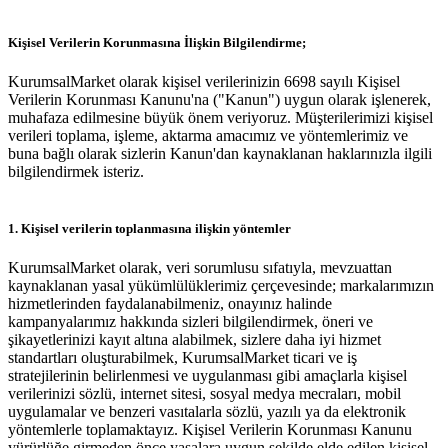
Kişisel Verilerin Korunmasına İlişkin Bilgilendirme;
KurumsalMarket olarak kişisel verilerinizin 6698 sayılı Kişisel
Verilerin Korunması Kanunu'na ("Kanun") uygun olarak işlenerek,
muhafaza edilmesine büyük önem veriyoruz. Müşterilerimizi kişisel
verileri toplama, işleme, aktarma amacımız ve yöntemlerimiz ve
buna bağlı olarak sizlerin Kanun'dan kaynaklanan haklarınızla ilgili
bilgilendirmek isteriz.
1. Kişisel verilerin toplanmasına ilişkin yöntemler
KurumsalMarket olarak, veri sorumlusu sıfatıyla, mevzuattan
kaynaklanan yasal yükümlülüklerimiz çerçevesinde; markalarımızın
hizmetlerinden faydalanabilmeniz, onayınız halinde
kampanyalarımız hakkında sizleri bilgilendirmek, öneri ve
şikayetlerinizi kayıt altına alabilmek, sizlere daha iyi hizmet
standartları oluşturabilmek, KurumsalMarket ticari ve iş
stratejilerinin belirlenmesi ve uygulanması gibi amaçlarla kişisel
verilerinizi sözlü, internet sitesi, sosyal medya mecraları, mobil
uygulamalar ve benzeri vasıtalarla sözlü, yazılı ya da elektronik
yöntemlerle toplamaktayız. Kişisel Verilerin Korunması Kanunu
yürürlüğe girmeden önce yasalara uygun şekilde elde edilen kişisel