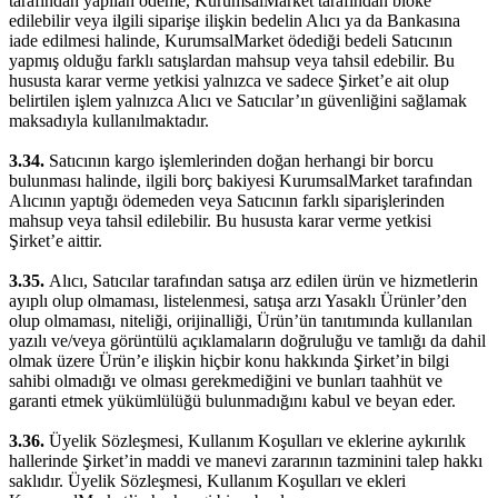
tarafından yapılan ödeme, KurumsalMarket tarafından bloke
edilebilir veya ilgili siparişe ilişkin bedelin Alıcı ya da Bankasına
iade edilmesi halinde, KurumsalMarket ödediği bedeli Satıcının
yapmış olduğu farklı satışlardan mahsup veya tahsil edebilir. Bu
hususta karar verme yetkisi yalnızca ve sadece Şirket’e ait olup
belirtilen işlem yalnızca Alıcı ve Satıcılar’ın güvenliğini sağlamak
maksadıyla kullanılmaktadır.
3.34.
Satıcının kargo işlemlerinden doğan herhangi bir borcu
bulunması halinde, ilgili borç bakiyesi KurumsalMarket tarafından
Alıcının yaptığı ödemeden veya Satıcının farklı siparişlerinden
mahsup veya tahsil edilebilir. Bu hususta karar verme yetkisi
Şirket’e aittir.
3.35.
Alıcı, Satıcılar tarafından satışa arz edilen ürün ve hizmetlerin
ayıplı olup olmaması, listelenmesi, satışa arzı Yasaklı Ürünler’den
olup olmaması, niteliği, orijinalliği, Ürün’ün tanıtımında kullanılan
yazılı ve/veya görüntülü açıklamaların doğruluğu ve tamlığı da dahil
olmak üzere Ürün’e ilişkin hiçbir konu hakkında Şirket’in bilgi
sahibi olmadığı ve olması gerekmediğini ve bunları taahhüt ve
garanti etmek yükümlülüğü bulunmadığını kabul ve beyan eder.
3.36.
Üyelik Sözleşmesi, Kullanım Koşulları ve eklerine aykırılık
hallerinde Şirket’in maddi ve manevi zararının tazminini talep hakkı
saklıdır. Üyelik Sözleşmesi, Kullanım Koşulları ve ekleri