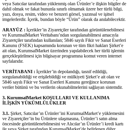
veya Satıcılar tarafından yüklenmiş olan Ürünler’e ilişkin bilgiler de
dahil olmak ve fakat bununla sınırlı olmamak üzere her türlü bilgi,
yazı, dosya, resim, video ve benzeri görsel, yazınsal ve işitsel
imgelerlerdir. İçerik, bundan böyle “Ürün” olarak da anılabilecektir.
ARAYÜZ :
İçerikler’in Ziyaretçiler tarafından görüntülenebilmesi
ve KurumsalMarket Veritabanı’ndan sorgulanabilmesi amacıyla
Ziyaretçiler tarafından kullanılan; 5846 sayılı Fikir ve Sanat Eserleri
Kanunu (FSEK) kapsamında korunan ve tüm fikri hakları Şirket’e
ait olan, KurumsalMarket üzerinden yapılabilecek her türlü işlemin
gerçekleştirilmesi için bilgisayar programına komut veren internet
sayfalarıdır.
VERİTABANI :
İçerikler’in depolandığı, tasnif edildiği,
sorgulanabildiği ve erişilebildiği ve mülkiyeti Şirket’e ait olan ve
5846 sayılı Fikir ve Sanat Eserleri Kanunu gereğince korunan
veriler bütünü ve bu verilerin okunabilmelerini sağlayan sistemdir.
3.
KurumsalMarket KOŞULLARI VE KULLANIMA
İLİŞKİN YÜKÜMLÜLÜKLER
3.1.
Şirket, Satıcılar’ın Ürünler’ini KurumsalMarket’e yüklemesini
ve Ziyaretçiler’in bu Ürünlere ulaşmasına, Ürünler’i satın alma
öncesinde görüntülenebilmesini ve Alıcılar’ın Ürünler’i kredi kartı
ile veya Şirket tarafından KurumsalMarket’de belirlenen diğer