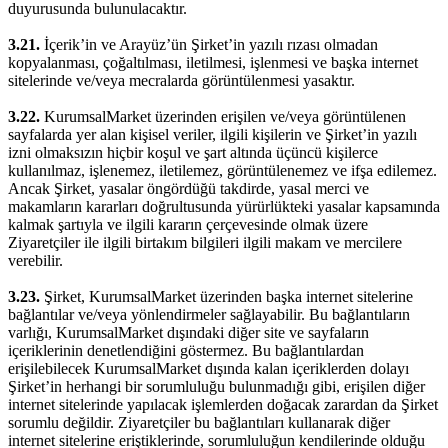
duyurusunda bulunulacaktır.
3.21.
İçerik’in ve Arayüz’ün Şirket’in yazılı rızası olmadan
kopyalanması, çoğaltılması, iletilmesi, işlenmesi ve başka internet
sitelerinde ve/veya mecralarda görüntülenmesi yasaktır.
3.22.
KurumsalMarket üzerinden erişilen ve/veya görüntülenen
sayfalarda yer alan kişisel veriler, ilgili kişilerin ve Şirket’in yazılı
izni olmaksızın hiçbir koşul ve şart altında üçüncü kişilerce
kullanılmaz, işlenemez, iletilemez, görüntülenemez ve ifşa edilemez.
Ancak Şirket, yasalar öngördüğü takdirde, yasal merci ve
makamların kararları doğrultusunda yürürlükteki yasalar kapsamında
kalmak şartıyla ve ilgili kararın çerçevesinde olmak üzere
Ziyaretçiler ile ilgili birtakım bilgileri ilgili makam ve mercilere
verebilir.
3.23.
Şirket, KurumsalMarket üzerinden başka internet sitelerine
bağlantılar ve/veya yönlendirmeler sağlayabilir. Bu bağlantıların
varlığı, KurumsalMarket dışındaki diğer site ve sayfaların
içeriklerinin denetlendiğini göstermez. Bu bağlantılardan
erişilebilecek KurumsalMarket dışında kalan içeriklerden dolayı
Şirket’in herhangi bir sorumluluğu bulunmadığı gibi, erişilen diğer
internet sitelerinde yapılacak işlemlerden doğacak zarardan da Şirket
sorumlu değildir. Ziyaretçiler bu bağlantıları kullanarak diğer
internet sitelerine eriştiklerinde, sorumluluğun kendilerinde olduğu