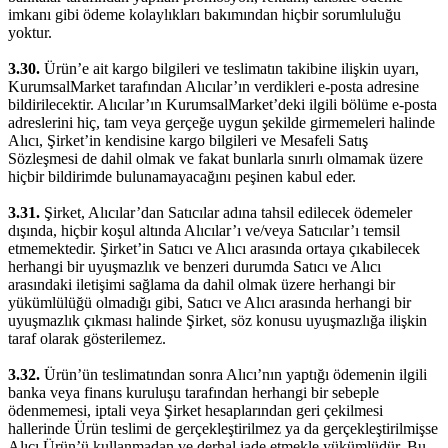
imkanı gibi ödeme kolaylıkları bakımından hiçbir sorumluluğu
yoktur.
3.30.
Ürün’e ait kargo bilgileri ve teslimatın takibine ilişkin uyarı,
KurumsalMarket tarafından Alıcılar’ın verdikleri e-posta adresine
bildirilecektir. Alıcılar’ın KurumsalMarket’deki ilgili bölüme e-posta
adreslerini hiç, tam veya gerçeğe uygun şekilde girmemeleri halinde
Alıcı, Şirket’in kendisine kargo bilgileri ve Mesafeli Satış
Sözleşmesi de dahil olmak ve fakat bunlarla sınırlı olmamak üzere
hiçbir bildirimde bulunamayacağını peşinen kabul eder.
3.31.
Şirket, Alıcılar’dan Satıcılar adına tahsil edilecek ödemeler
dışında, hiçbir koşul altında Alıcılar’ı ve/veya Satıcılar’ı temsil
etmemektedir. Şirket’in Satıcı ve Alıcı arasında ortaya çıkabilecek
herhangi bir uyuşmazlık ve benzeri durumda Satıcı ve Alıcı
arasındaki iletişimi sağlama da dahil olmak üzere herhangi bir
yükümlülüğü olmadığı gibi, Satıcı ve Alıcı arasında herhangi bir
uyuşmazlık çıkması halinde Şirket, söz konusu uyuşmazlığa ilişkin
taraf olarak gösterilemez.
3.32.
Ürün’ün teslimatından sonra Alıcı’nın yaptığı ödemenin ilgili
banka veya finans kuruluşu tarafından herhangi bir sebeple
ödenmemesi, iptali veya Şirket hesaplarından geri çekilmesi
hallerinde Ürün teslimi de gerçekleştirilmez ya da gerçekleştirilmişse
Alıcı Ürün’ü kullanmadan ve derhal iade etmekle yükümlüdür. Bu