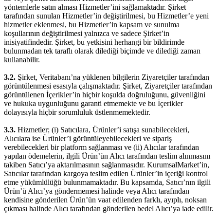
yöntemlerle satın alması Hizmetler’ini sağlamaktadır. Şirket
tarafından sunulan Hizmetler’in değiştirilmesi, bu Hizmetler’e yeni
hizmetler eklenmesi, bu Hizmetler’in kapsam ve sunulma
koşullarının değiştirilmesi yalnızca ve sadece Şirket’in
inisiyatifindedir. Şirket, bu yetkisini herhangi bir bildirimde
bulunmadan tek taraflı olarak dilediği biçimde ve dilediği zaman
kullanabilir.
3.2.
Şirket, Veritabanı’na yüklenen bilgilerin Ziyaretçiler tarafından
görüntülenmesi esasıyla çalışmaktadır. Şirket, Ziyaretçiler tarafından
görüntülenen İçerikler’in hiçbir koşulda doğruluğunu, güvenliğini
ve hukuka uygunluğunu garanti etmemekte ve bu İçerikler
dolayısıyla hiçbir sorumluluk üstlenmemektedir.
3.3.
Hizmetler; (i) Satıcılara, Ürünler’i satışa sunabilecekleri,
Alıcılara ise Ürünler’i görüntüleyebilecekleri ve sipariş
verebilecekleri bir platform sağlanması ve (ii) Alıcılar tarafından
yapılan ödemelerin, ilgili Ürün’ün Alıcı tarafından teslim alınmasını
takiben Satıcı’ya aktarılmasının sağlanmasıdır. KurumsalMarket’in,
Satıcılar tarafından kargoya teslim edilen Ürünler’in içeriği kontrol
etme yükümlülüğü bulunmamaktadır. Bu kapsamda, Satıcı’nın ilgili
Ürün’ü Alıcı’ya göndermemesi halinde veya Alıcı tarafından
kendisine gönderilen Ürün’ün vaat edilenden farklı, ayıplı, noksan
çıkması halinde Alıcı tarafından gönderilen bedel Alıcı’ya iade edilir.